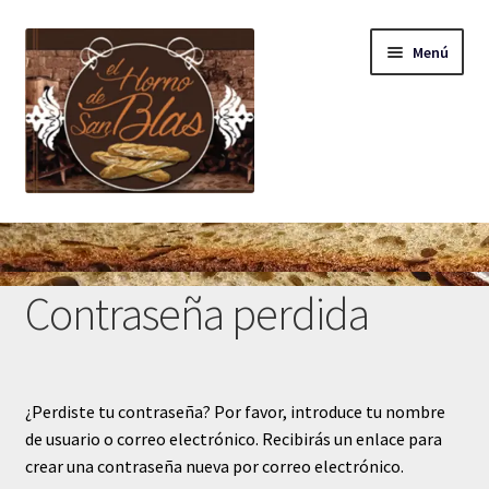
Ir
Ir
Menú
a
al
la
contenido
navegación
Tienda
Panadería San Blas
Contraseña perdida
Carrito
Finalizar compra
¿Perdiste tu contraseña? Por favor, introduce tu nombre
de usuario o correo electrónico. Recibirás un enlace para
Mi cuenta
crear una contraseña nueva por correo electrónico.