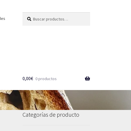
Buscar
B
les
por:
u
s
c
a
r
0,00
€
0 productos
Categorías de producto